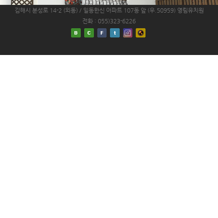
김해시 분성로 14-2 (외동) / 일동한신 아파트 107동 앞 (우.50959)
영림유치원
전화 : 055)323-6226