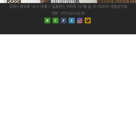
김해시 분성로 14-2 (외동) / 일동한신 아파트 107동 앞 (우.50959)
영림유치원
전화 : 055)323-6226